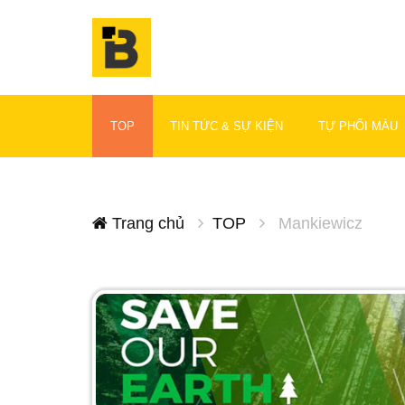
TOP
TIN TỨC & SỰ KIỆN
TỰ PHỐI MÀU
Trang chủ
TOP
Mankiewicz