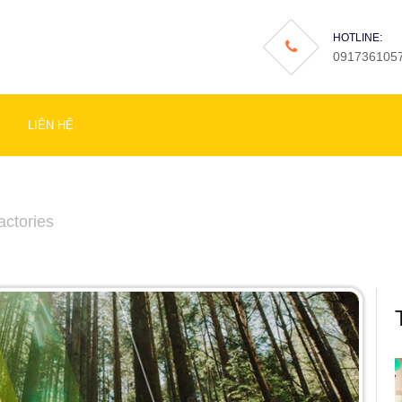
HOTLINE:
091736105
LIÊN HỆ
actories