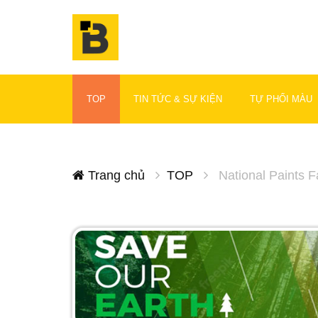
TOP
TIN TỨC & SỰ KIỆN
TỰ PHỐI MÀU
Trang chủ
TOP
National Paints F