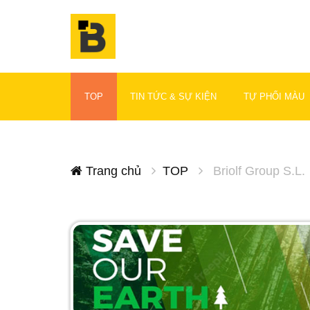
TOP
TIN TỨC & SỰ KIỆN
TỰ PHỐI MÀU
Trang chủ
TOP
Briolf Group S.L.