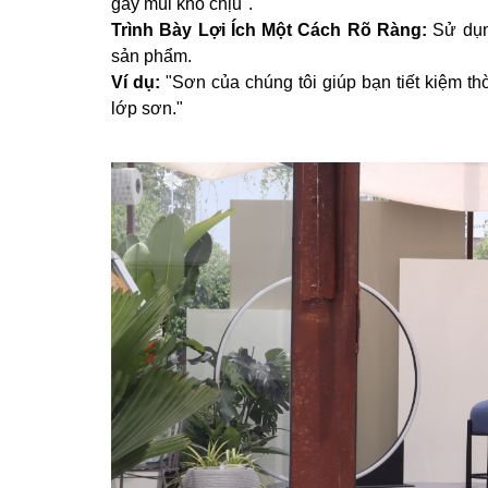
gây mùi khó chịu".
Trình Bày Lợi Ích Một Cách Rõ Ràng:
Sử dụng
sản phẩm.
Ví dụ:
"Sơn của chúng tôi giúp bạn tiết kiệm th
lớp sơn."