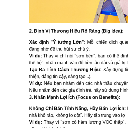
2. Định Vị Thương Hiệu Rõ Ràng (Big Idea):
Xác định "Ý tưởng Lớn":
Mỗi chiến dịch quả
đáng nhớ để thu hút sự chú ý.
Ví dụ:
Thay vì chỉ nói "sơn bền", bạn có thể đị
thế hệ", nhấn mạnh vào độ bền lâu dài và giá trị 
Tạo Ra Tính Cách Thương Hiệu:
Xây dựng tí
thiện, đáng tin cậy, sáng tạo...).
Ví dụ:
Nếu bạn nhắm đến các nhà thầu chuyên n
Nếu nhắm đến các gia đình trẻ, hãy sử dụng hình
3. Nhấn Mạnh Lợi Ích (Focus on Benefits):
Không Chỉ Bán Tính Năng, Hãy Bán Lợi Ích:
nhà khô ráo, không lo dột". Hãy tập trung vào lợ
Ví dụ:
Thay vì "sơn có hàm lượng VOC thấp", h