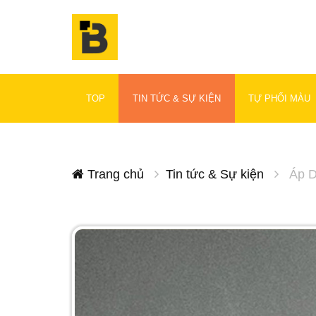
TOP
TIN TỨC & SỰ KIỆN
TỰ PHỐI MÀU
Trang chủ
Tin tức & Sự kiện
Áp D