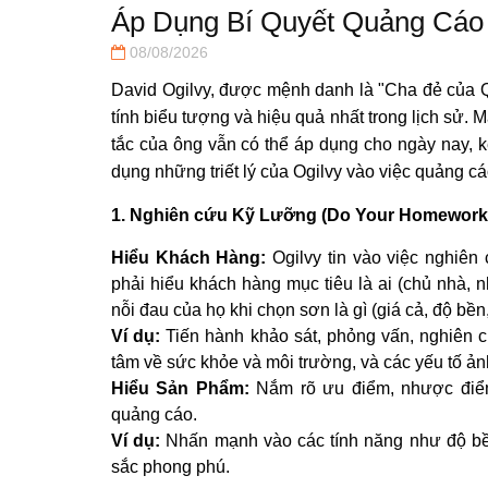
Áp Dụng Bí Quyết Quảng Cáo
08/08/2026
David Ogilvy, được mệnh danh là "Cha đẻ của Q
tính biểu tượng và hiệu quả nhất trong lịch sử. 
tắc của ông vẫn có thể áp dụng cho ngày nay, 
dụng những triết lý của Ogilvy vào việc quảng c
1. Nghiên cứu Kỹ Lưỡng (Do Your Homework
Hiểu Khách Hàng:
Ogilvy tin vào việc nghiên
phải hiểu khách hàng mục tiêu là ai (chủ nhà, n
nỗi đau của họ khi chọn sơn là gì (giá cả, độ bền,
Ví dụ:
Tiến hành khảo sát, phỏng vấn, nghiên 
tâm về sức khỏe và môi trường, và các yếu tố ả
Hiểu Sản Phẩm:
Nắm rõ ưu điểm, nhược điểm
quảng cáo.
Ví dụ:
Nhấn mạnh vào các tính năng như độ bền
sắc phong phú.