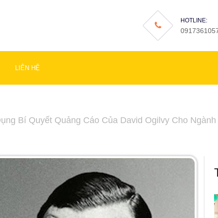
HOTLINE:
091736105
LIÊN HỆ
ụng Bí Quyết Quảng Cáo Của David Ogilvy Cho Ngành